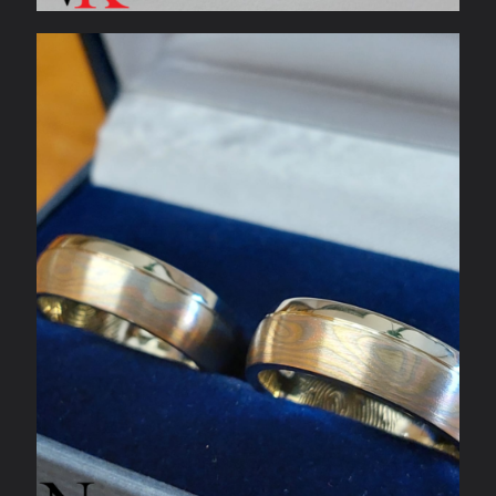
Geelgouden mokume trouwringen met
vingerafdruk