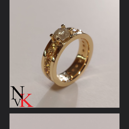
22 karaat geelgouden ring
Witgouden verlovingsring