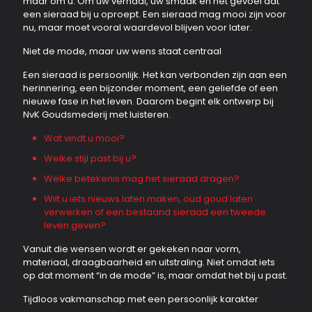
maar om u. Om uw verhaal, uw smaak en het gevoel dat
een sieraad bij u oproept. Een sieraad mag mooi zijn voor
nu, maar moet vooral waardevol blijven voor later.
Niet de mode, maar uw wens staat centraal
Een sieraad is persoonlijk. Het kan verbonden zijn aan een
herinnering, een bijzonder moment, een geliefde of een
nieuwe fase in het leven. Daarom begint elk ontwerp bij
NvK Goudsmederij met luisteren.
Wat vindt u mooi?
Welke stijl past bij u?
Welke betekenis mag het sieraad dragen?
Wilt u iets nieuws laten maken, oud goud laten
verwerken of een bestaand sieraad een tweede
leven geven?
Vanuit die wensen wordt er gekeken naar vorm,
materiaal, draagbaarheid en uitstraling. Niet omdat iets
op dat moment “in de mode” is, maar omdat het bij u past.
Tijdloos vakmanschap met een persoonlijk karakter