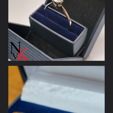
Geelgouden mokume trouwringen met
vingerafdruk