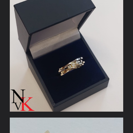
Ring gemaakt van oude sieraden en
diamanten
Geelgouden hanger met robijnen