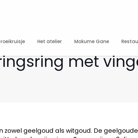
roeikruisje
Het atelier
Mokume Gane
Restau
ringsring met ving
an zowel geelgoud als witgoud. De geelgoud