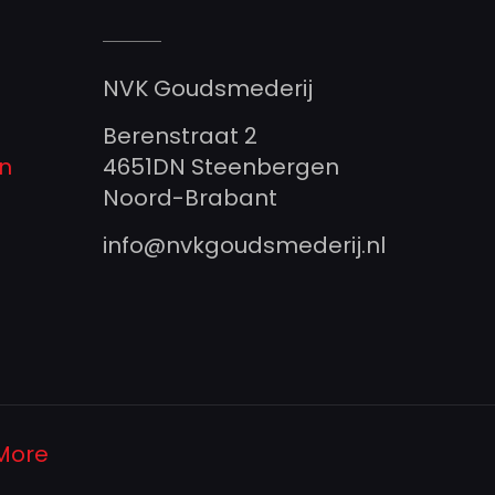
NVK Goudsmederij
Berenstraat 2
n
4651DN Steenbergen
Noord-Brabant
info@nvkgoudsmederij.nl
 More