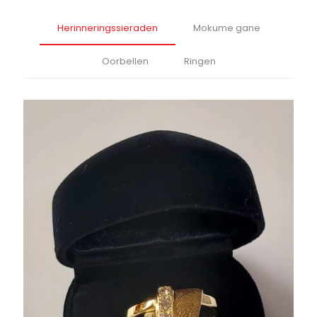
Herinneringssieraden
Mokume gane
Oorbellen
Ringen