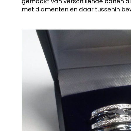
gemaakt van verschillende banen die
met diamenten en daar tussenin bev