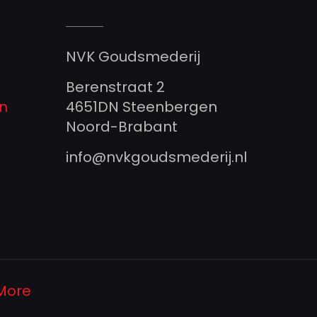
NVK Goudsmederij
Berenstraat 2
n
4651DN Steenbergen
Noord-Brabant
info@nvkgoudsmederij.nl
 More