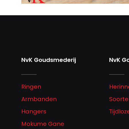
NvK Goudsmederij
NvK G
Ringen
Herinn
Armbanden
Soorte
Hangers
Tijdlo
Mokume Gane