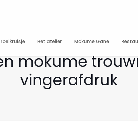
roeikruisje
Het atelier
Mokume Gane
Restau
en mokume trouwr
vingerafdruk