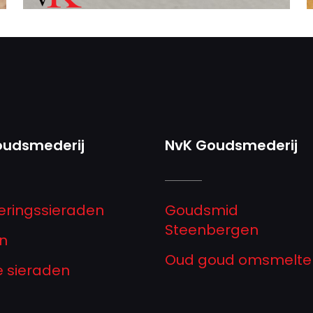
oudsmederij
NvK Goudsmederij
eringssieraden
Goudsmid
Steenbergen
n
Oud goud omsmelte
ze sieraden