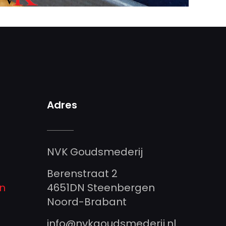
Adres
NVK Goudsmederij
Berenstraat 2
n
4651DN Steenbergen
Noord-Brabant
info@nvkgoudsmederij.nl