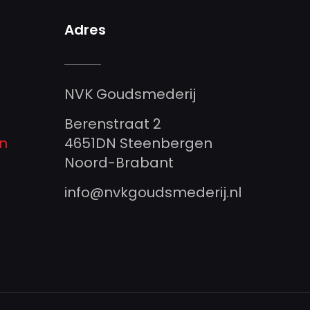
Adres
NVK Goudsmederij
Berenstraat 2
n
4651DN Steenbergen
Noord-Brabant
info@nvkgoudsmederij.nl