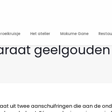
roeikruisje
Het atelier
Mokume Gane
Restau
karaat geelgouden 
at uit twee aanschuifringen die aan de onde