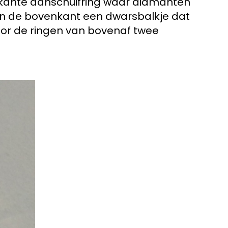
erkante aanschuifring waar diamanten
 aan de bovenkant een dwarsbalkje dat
rdoor de ringen van bovenaf twee