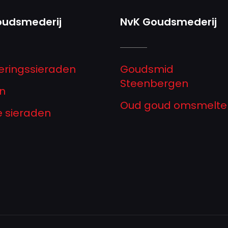
oudsmederij
NvK Goudsmederij
eringssieraden
Goudsmid
Steenbergen
n
Oud goud omsmelte
ze sieraden