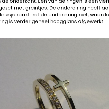
 de onderkant. Eén van de ringen is een vi
é gezet met greintjes. De andere ring heeft
Dit kruisje raakt net de andere ring niet, waa
ring is verder geheel hoogglans afgewerkt.