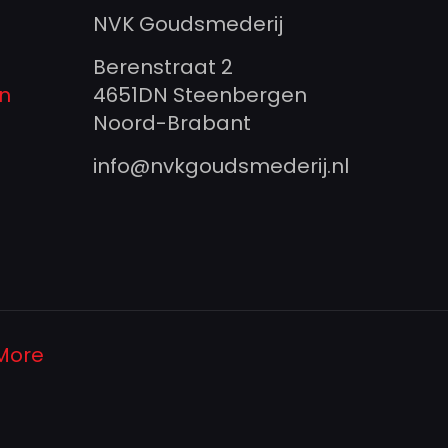
NVK Goudsmederij
Berenstraat 2
n
4651DN Steenbergen
Noord-Brabant
info@nvkgoudsmederij.nl
 More