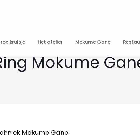
roeikruisje
Het atelier
Mokume Gane
Restau
Ring Mokume Gan
techniek Mokume Gane.