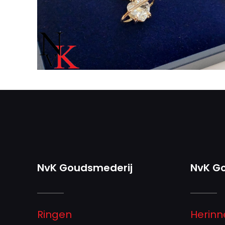
NvK Goudsmederij
NvK G
Ringen
Herinn