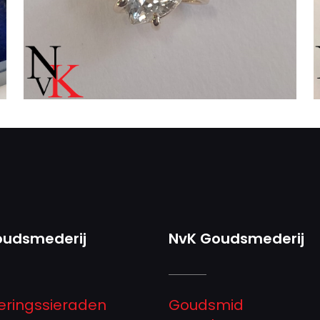
oudsmederij
NvK Goudsmederij
eringssieraden
Goudsmid